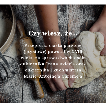
Czy wiesz, że…
Przepis na ciasto parzone
(ptysiowe) powstał w XVIII
wieku za sprawą dwóch osób:
cukiernika Jeana Avice’a oraz
cukiernika i kuchmistrza
Marie-Antoine’a Careme’a